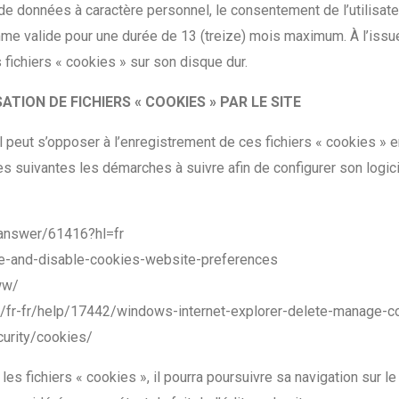
 de données à caractère personnel, le consentement de l’utilis
mme valide pour une durée de 13 (treize) mois maximum. À l’issu
es fichiers « cookies » sur son disque dur.
SATION DE FICHIERS « COOKIES » PAR LE SITE
’il peut s’opposer à l’enregistrement de ces fichiers « cookies » 
sses suivantes les démarches à suivre afin de configurer son logic
/answer/61416?hl=fr
able-and-disable-cookies-website-preferences
ww/
com/fr-fr/help/17442/windows-internet-explorer-delete-manage-c
curity/cookies/
 les fichiers « cookies », il pourra poursuivre sa navigation sur l