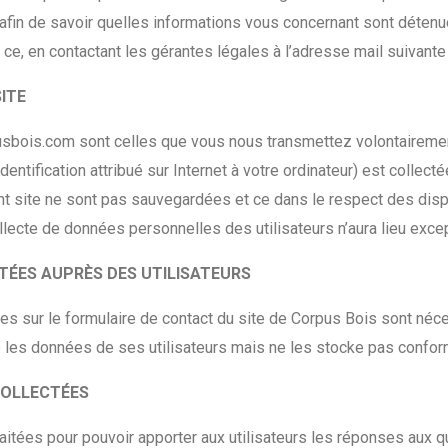
in de savoir quelles informations vous concernant sont détenue
t ce, en contactant les gérantes légales à l’adresse mail suivante
SITE
pusbois.com sont celles que vous nous transmettez volontairemen
entification attribué sur Internet à votre ordinateur) est collect
t site ne sont pas sauvegardées et ce dans le respect des dispos
ecte de données personnelles des utilisateurs n’aura lieu except
CTÉES AUPRÈS DES UTILISATEURS
s sur le formulaire de contact du site de Corpus Bois sont néce
 les données de ses utilisateurs mais ne les stocke pas conform
 COLLECTÉES
aitées pour pouvoir apporter aux utilisateurs les réponses aux 