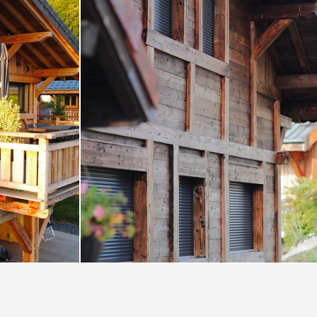
CHALETS NEUFS
s
Chalet en bois
Douglas brossé