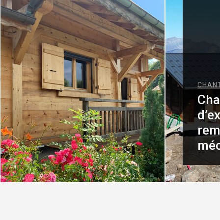
CHANTIERS D'ALTITUDE
Chalet
d’exploitation
remontée
CHALE
mécanique
Cha