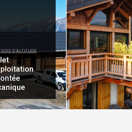
CHALETS NEUFS
Chalet en boi
TS NEUFS
let Le Massif
brûlé